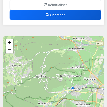
Réinitialiser
Chercher
+
−