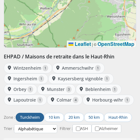
Leaflet
OpenStreetMap
|
©
EHPAD / Maisons de retraite dans le Haut-Rhin
Wintzenheim
Ammerschwihr
1
1
Ingersheim
Kaysersberg vignoble
1
1
Orbey
Munster
Beblenheim
1
3
1
Lapoutroie
Colmar
Horbourg-wihr
1
4
1
Zone :
Turckheim
10 km
20 km
50 km
Haut-Rhin
Trier :
Filtrer :
ASH
Alzheimer