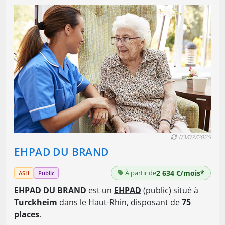
03/07/2025
EHPAD DU BRAND
À partir de
2 634 €/mois*
ASH
Public
EHPAD DU BRAND
est un
EHPAD
(public) situé à
Turckheim
dans le Haut-Rhin, disposant de
75
places
.