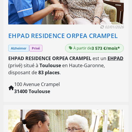
02/01/2026
EHPAD RESIDENCE ORPEA CRAMPEL
À partir de
3 573 €/mois*
Alzheimer
Privé
EHPAD RESIDENCE ORPEA CRAMPEL
est un
EHPAD
(privé) situé à
Toulouse
en Haute-Garonne,
disposant de
83 places
.
100 Avenue Crampel
31400 Toulouse