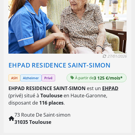
27/01/2026
EHPAD RESIDENCE SAINT-SIMON
À partir de
3 125 €/mois*
ASH
Alzheimer
Privé
EHPAD RESIDENCE SAINT-SIMON
est un
EHPAD
(privé) situé à
Toulouse
en Haute-Garonne,
disposant de
116 places
.
73 Route De Saint-simon
31035 Toulouse