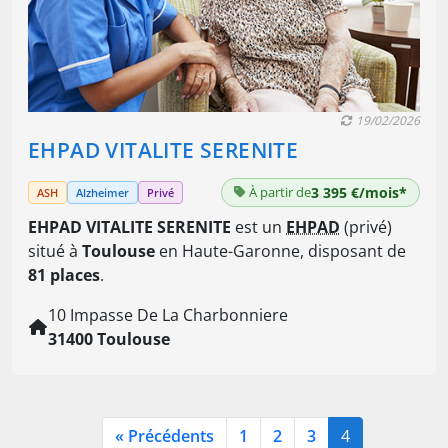
19/02/2026
EHPAD VITALITE SERENITE
À partir de
3 395 €/mois*
ASH
Alzheimer
Privé
EHPAD VITALITE SERENITE
est un
EHPAD
(privé)
situé à
Toulouse
en Haute-Garonne, disposant de
81 places
.
10 Impasse De La Charbonniere
31400 Toulouse
« Précédents
1
2
3
4