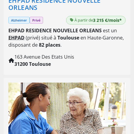
EHPAD RESIDENCE NOUVELLE
ORLEANS
À partir de
3 215 €/mois*
Alzheimer
Privé
EHPAD RESIDENCE NOUVELLE ORLEANS
est un
EHPAD
(privé) situé à
Toulouse
en Haute-Garonne,
disposant de
82 places
.
163 Avenue Des Etats Unis
31200 Toulouse