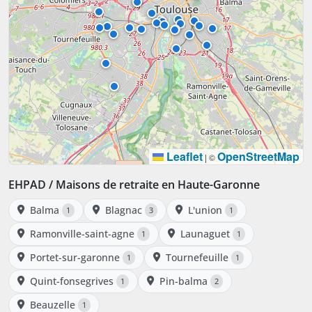
Leaflet
OpenStreetMap
|
©
EHPAD / Maisons de retraite en Haute-Garonne
Balma
Blagnac
L'union
1
3
1
Ramonville-saint-agne
Launaguet
1
1
Portet-sur-garonne
Tournefeuille
1
1
Quint-fonsegrives
Pin-balma
1
2
Beauzelle
1