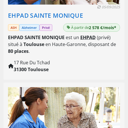
05/09/2025
EHPAD SAINTE MONIQUE
À partir de
2 578 €/mois*
ASH
Alzheimer
Privé
EHPAD SAINTE MONIQUE
est un
EHPAD
(privé)
situé à
Toulouse
en Haute-Garonne, disposant de
80 places
.
17 Rue Du Tchad
31300 Toulouse