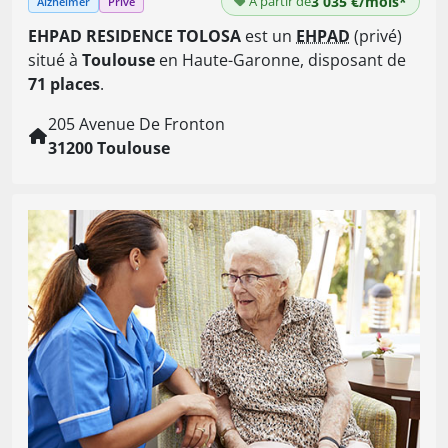
À partir de
3 035 €/mois*
Alzheimer
Privé
EHPAD RESIDENCE TOLOSA
est un
EHPAD
(privé)
situé à
Toulouse
en Haute-Garonne, disposant de
71 places
.
205 Avenue De Fronton
31200 Toulouse