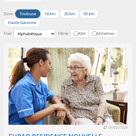
Zone :
Toulouse
10 km
20 km
50 km
Haute-Garonne
Trier :
Filtrer :
ASH
Alzheimer
06/02/2026