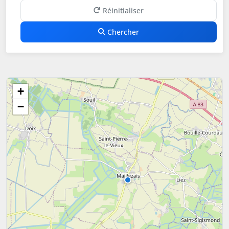
Réinitialiser
Chercher
+
−