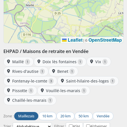
Leaflet
OpenStreetMap
|
©
EHPAD / Maisons de retraite en Vendée
Maillé
Doix lès fontaines
Vix
1
1
1
Rives-d'autise
Benet
1
1
Fontenay-le-comte
Saint-hilaire-des-loges
3
1
Pissotte
Vouillé-les-marais
1
1
Chaillé-les-marais
1
Zone :
Maillezais
10 km
20 km
50 km
Vendée
Trier :
Filtrer :
ASH
Alzheimer