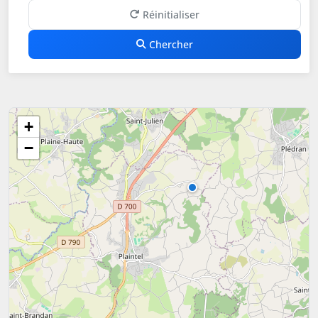
Réinitialiser
Chercher
+
−