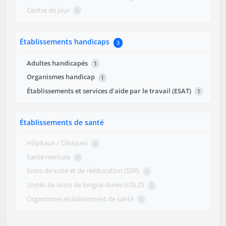
Centre de jour
0
Établissements handicaps
3
Adultes handicapés
1
Organismes handicap
1
Établissements et services d'aide par le travail (ESAT)
1
Établissements de santé
Hôpitaux / Cliniques
0
Santé mentale
0
Soins de suite et de rééducation (SSR)
0
Unités de soins de longue durée (USLD)
0
Organismes établissement de santé
0