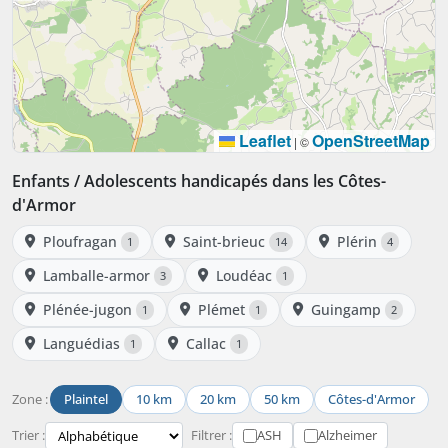
Leaflet
OpenStreetMap
|
©
Enfants / Adolescents handicapés dans les Côtes-
d'Armor
Ploufragan
Saint-brieuc
Plérin
1
14
4
Lamballe-armor
Loudéac
3
1
Plénée-jugon
Plémet
Guingamp
1
1
2
Languédias
Callac
1
1
Zone :
Plaintel
10 km
20 km
50 km
Côtes-d'Armor
Trier :
Filtrer :
ASH
Alzheimer