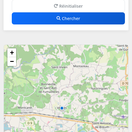
Réinitialiser
Chercher
+
−