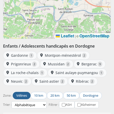
Leaflet
OpenStreetMap
|
©
Enfants / Adolescents handicapés en Dordogne
Gardonne
Montpon-ménestérol
1
2
Prigonrieux
Mussidan
Bergerac
2
2
9
La roche-chalais
Saint aulaye-puymangou
1
1
Neuvic
Saint-astier
Ribérac
2
2
2
Zone :
Vélines
10 km
20 km
50 km
Dordogne
Trier :
Filtrer :
ASH
Alzheimer