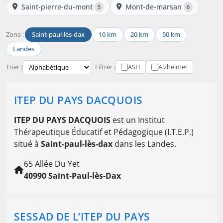
Saint-pierre-du-mont
Mont-de-marsan
5
6
Zone :
Saint-paul-lès-dax
10 km
20 km
50 km
Landes
Trier :
Filtrer :
ASH
Alzheimer
ITEP DU PAYS DACQUOIS
ITEP DU PAYS DACQUOIS
est un Institut
Thérapeutique Éducatif et Pédagogique (I.T.E.P.)
situé à
Saint-paul-lès-dax
dans les Landes.
65 Allée Du Yet
40990 Saint-Paul-lès-Dax
SESSAD DE L’ITEP DU PAYS