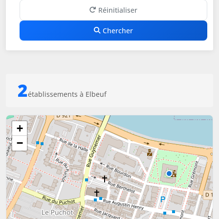
Réinitialiser
Chercher
2
établissements à Elbeuf
+
−