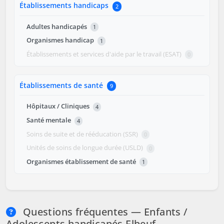
Établissements handicaps
2
Adultes handicapés
1
Organismes handicap
1
Établissements et services d'aide par le travail (ESAT)
0
Établissements de santé
9
Hôpitaux / Cliniques
4
Santé mentale
4
Soins de suite et de rééducation (SSR)
0
Unités de soins de longue durée (USLD)
0
Organismes établissement de santé
1
Questions fréquentes — Enfants /
Adolescents handicapés Elbeuf