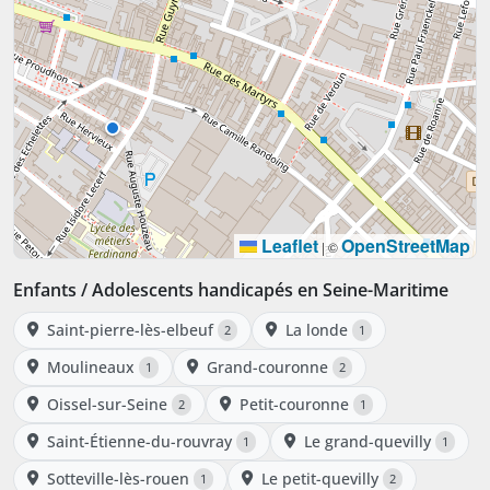
Leaflet
OpenStreetMap
|
©
Enfants / Adolescents handicapés en Seine-Maritime
Saint-pierre-lès-elbeuf
La londe
2
1
Moulineaux
Grand-couronne
1
2
Oissel-sur-Seine
Petit-couronne
2
1
Saint-Étienne-du-rouvray
Le grand-quevilly
1
1
Sotteville-lès-rouen
Le petit-quevilly
1
2