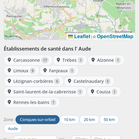
Leaflet
OpenStreetMap
|
©
Établissements de santé dans l' Aude
Carcassonne
Trèbes
Alzonne
17
1
1
Limoux
Fanjeaux
9
1
Lézignan-corbières
Castelnaudary
6
5
Saint-laurent-de-la-cabrerisse
Couiza
1
1
Rennes-les-bains
1
Zone :
Conques-sur-orbiel
10 km
20 km
50 km
Aude