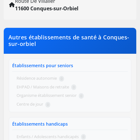
Route De Villalier
11600 Conques-sur-Orbiel
Autres établissements de santé à Conques-
sur-orbiel
Établissements pour seniors
Résidence autonomie
0
EHPAD / Maisons de retraite
0
Organisme établissement senior
0
Centre de jour
0
Établissements handicaps
Enfants / Adolescents handicapés
0