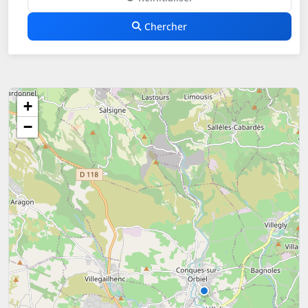
Chercher
+
−