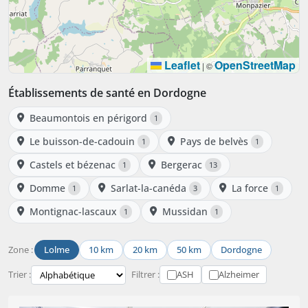
Leaflet
OpenStreetMap
|
©
Établissements de santé en Dordogne
Beaumontois en périgord
1
Le buisson-de-cadouin
Pays de belvès
1
1
Castels et bézenac
Bergerac
1
13
Domme
Sarlat-la-canéda
La force
1
3
1
Montignac-lascaux
Mussidan
1
1
Zone :
Lolme
10 km
20 km
50 km
Dordogne
Trier :
Filtrer :
ASH
Alzheimer