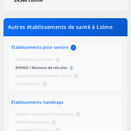
24540 Lolme
Autres établissements de santé à Lolme
Établissements pour seniors
1
Résidence autonomie
0
EHPAD / Maisons de retraite
1
Organisme établissement senior
0
Centre de jour
0
Établissements handicaps
Enfants / Adolescents handicapés
0
Adultes handicapés
0
Organismes handicap
0