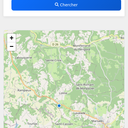
Chercher
+
−