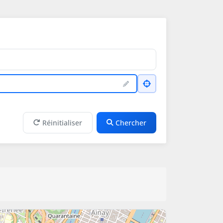
Réinitialiser
Chercher