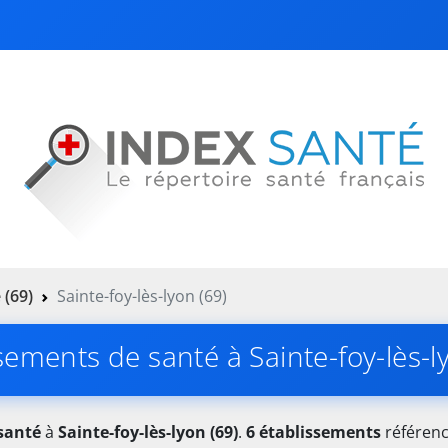
 (69)
Sainte-foy-lès-lyon (69)
sements de santé à Sainte-foy-lès-l
santé
à
Sainte-foy-lès-lyon (69)
.
6 établissements
référenc