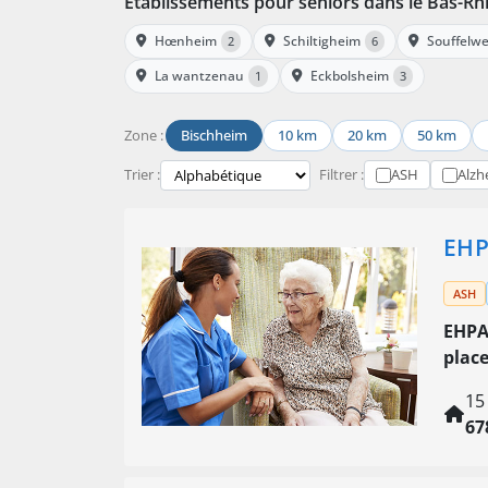
Établissements pour seniors dans le Bas-Rh
Hœnheim
Schiltigheim
Souffelw
2
6
La wantzenau
Eckbolsheim
1
3
Zone :
Bischheim
10 km
20 km
50 km
Trier :
Filtrer :
ASH
Alzh
EHP
ASH
EHPA
plac
15
67