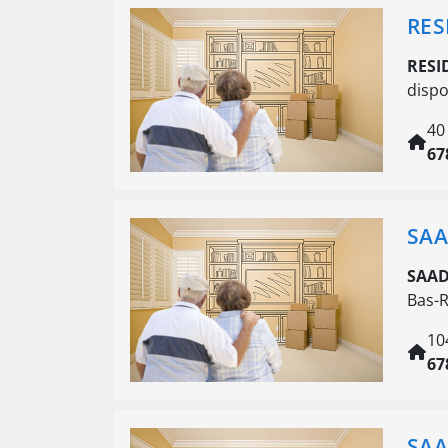
RES
RESI
disp
40
67
SAA
SAAD
Bas-R
10
67
SAA