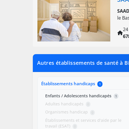
SAAD
le Ba
24
67
Autres établissements de santé à 
Établissements handicaps
1
Enfants / Adolescents handicapés
1
Adultes handicapés
0
Organismes handicap
0
Établissements et services d'aide par le
travail (ESAT)
0