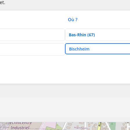
et.
Où ?
Département
Ville
Bischheim