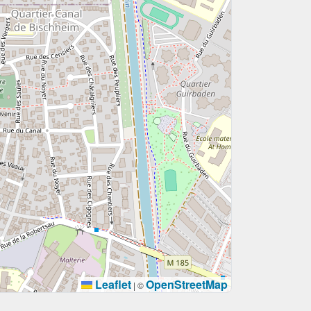
Leaflet
OpenStreetMap
|
©