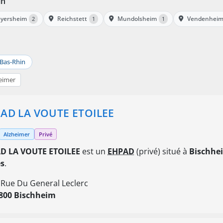
in
eyersheim
Reichstett
Mundolsheim
Vendenhei
2
1
1
Bas-Rhin
eimer
AD LA VOUTE ETOILEE
Alzheimer
Privé
D LA VOUTE ETOILEE
est un
EHPAD
(privé) situé à
Bischhe
es
.
 Rue Du General Leclerc
800 Bischheim