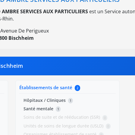
 AMBRE SERVICES AUX PARTICULIERS
est un Service auton
s-Rhin.
 Avenue De Perigueux
800 Bischheim
Bischheim
Établissements de santé
2
Hôpitaux / Cliniques
1
Santé mentale
1
Soins de suite et de rééducation (SSR)
0
Unités de soins de longue durée (USLD)
0
Organismes établissement de santé
0