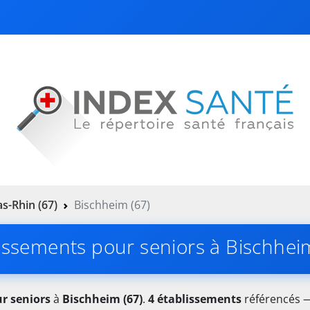
s-Rhin (67)
Bischheim (67)
issements pour seniors à Bischhei
r seniors
à
Bischheim (67)
.
4 établissements
référencés —