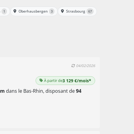
m
Oberhausbergen
Strasbourg
1
3
67
04/02/2026
À partir de
3 129 €/mois*
im
dans le Bas-Rhin, disposant de
94