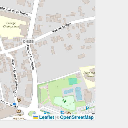
Leaflet
OpenStreetMap
|
©