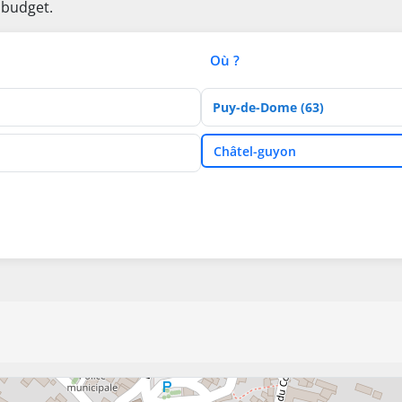
 budget.
Où ?
Département
Ville
Châtel-guyon