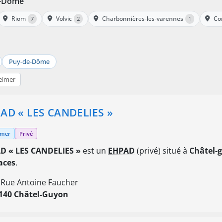
e-Dôme
Riom
Volvic
Charbonnières-les-varennes
Co
7
2
1
Puy-de-Dôme
eimer
AD « LES CANDELIES »
imer
Privé
D « LES CANDELIES »
est un
EHPAD
(privé) situé à
Châtel-
aces
.
 Rue Antoine Faucher
140 Châtel-Guyon