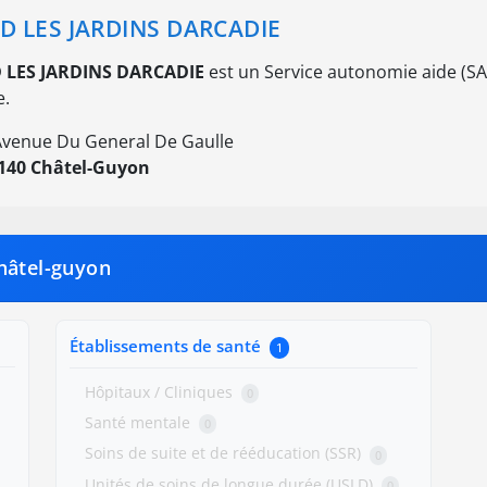
D LES JARDINS DARCADIE
 LES JARDINS DARCADIE
est un Service autonomie aide (SA
.
Avenue Du General De Gaulle
140 Châtel-Guyon
hâtel-guyon
Établissements de santé
1
Hôpitaux / Cliniques
0
Santé mentale
0
Soins de suite et de rééducation (SSR)
0
Unités de soins de longue durée (USLD)
0