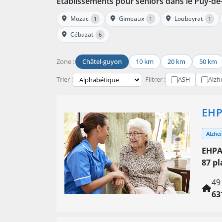
Établissements pour seniors dans le Puy-d
Mozac
Gimeaux
Loubeyrat
1
1
1
Cébazat
6
Zone :
Châtel-guyon
10 km
20 km
50 km
Trier :
Filtrer :
ASH
Alzh
EHP
Alzhe
EHPA
87 pl
49
63