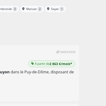
mbronde
Manzat
Sayat
3
2
1
04/03/2026
À partir de
2 863 €/mois*
guyon
dans le Puy-de-Dôme, disposant de