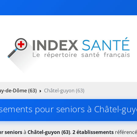
uy-de-Dôme (63)
Châtel-guyon (63)
ssements pour seniors à Châtel-guy
r seniors
à
Châtel-guyon (63)
.
2 établissements
référencés