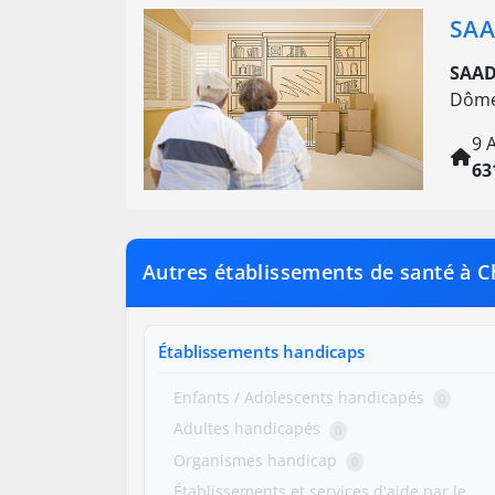
SAA
SAAD
Dôme
9 
63
Autres établissements de santé à C
Établissements handicaps
Enfants / Adolescents handicapés
0
Adultes handicapés
0
Organismes handicap
0
Établissements et services d'aide par le