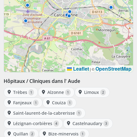
Leaflet
OpenStreetMap
|
©
Hôpitaux / Cliniques dans l' Aude
Trèbes
Alzonne
Limoux
1
1
2
Fanjeaux
Couiza
1
1
Saint-laurent-de-la-cabrerisse
1
Lézignan-corbières
Castelnaudary
4
3
Quillan
Bize-minervois
2
1