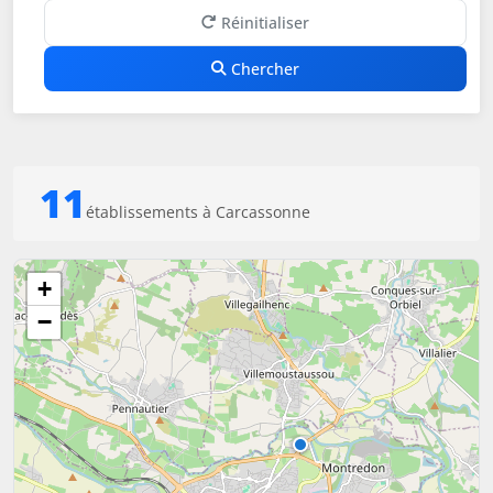
Réinitialiser
Chercher
11
établissements à Carcassonne
+
−