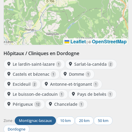
Leaflet
OpenStreetMap
|
©
Hôpitaux / Cliniques en Dordogne
Le lardin-saint-lazare
Sarlat-la-canéda
1
2
Castels et bézenac
Domme
1
1
Excideuil
Antonne-et-trigonant
2
1
Le buisson-de-cadouin
Pays de belvès
1
1
Périgueux
Chancelade
12
1
Zone :
Montignac-lascaux
10 km
20 km
50 km
Dordogne