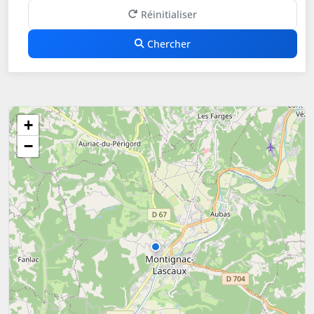
Réinitialiser
Chercher
+
−