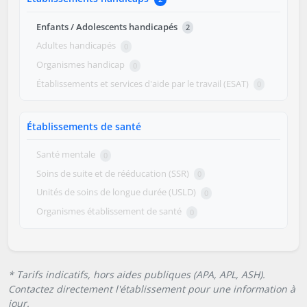
Enfants / Adolescents handicapés
2
Adultes handicapés
0
Organismes handicap
0
Établissements et services d'aide par le travail (ESAT)
0
Établissements de santé
Santé mentale
0
Soins de suite et de rééducation (SSR)
0
Unités de soins de longue durée (USLD)
0
Organismes établissement de santé
0
* Tarifs indicatifs, hors aides publiques (APA, APL, ASH).
Contactez directement l'établissement pour une information à
jour.