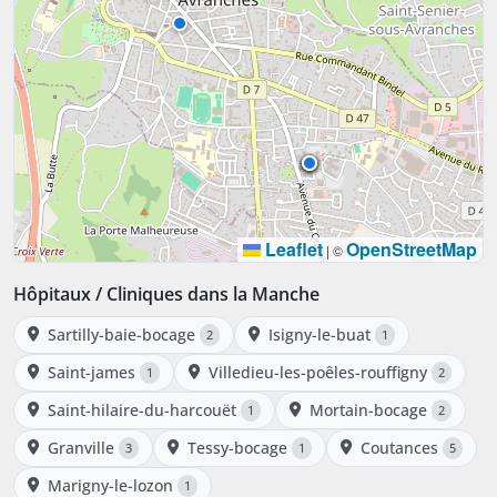
Leaflet
OpenStreetMap
|
©
Hôpitaux / Cliniques dans la Manche
Sartilly-baie-bocage
Isigny-le-buat
2
1
Saint-james
Villedieu-les-poêles-rouffigny
1
2
Saint-hilaire-du-harcouët
Mortain-bocage
1
2
Granville
Tessy-bocage
Coutances
3
1
5
Marigny-le-lozon
1