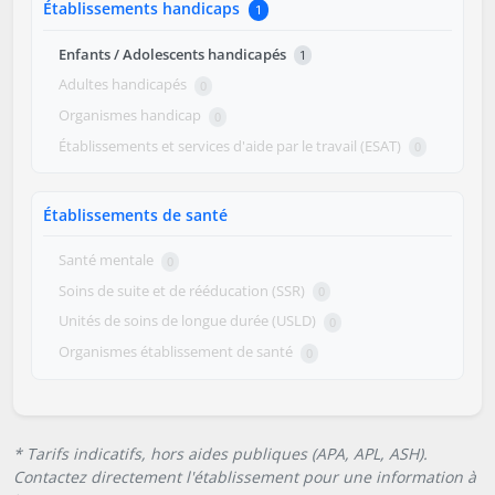
Établissements handicaps
1
Enfants / Adolescents handicapés
1
Adultes handicapés
0
Organismes handicap
0
Établissements et services d'aide par le travail (ESAT)
0
Établissements de santé
Santé mentale
0
Soins de suite et de rééducation (SSR)
0
Unités de soins de longue durée (USLD)
0
Organismes établissement de santé
0
* Tarifs indicatifs, hors aides publiques (APA, APL, ASH).
Contactez directement l'établissement pour une information à