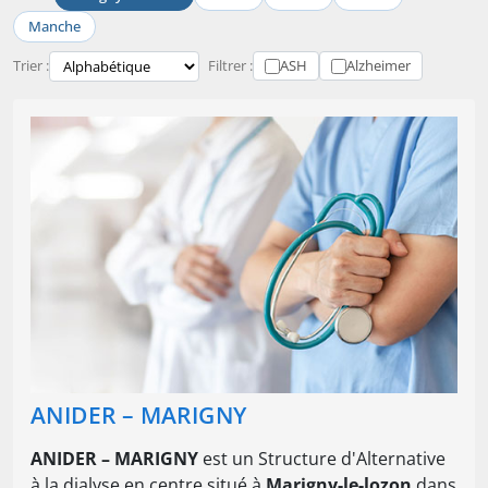
Manche
Trier :
Filtrer :
ASH
Alzheimer
ANIDER – MARIGNY
ANIDER – MARIGNY
est un Structure d'Alternative
à la dialyse en centre situé à
Marigny-le-lozon
dans