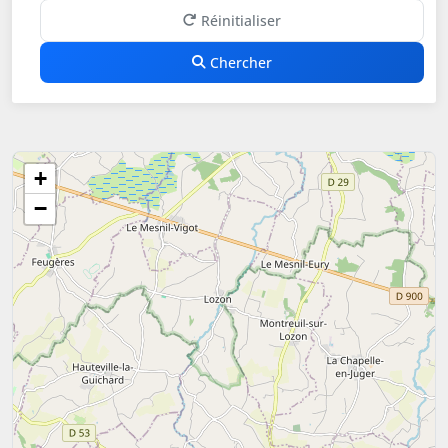
Réinitialiser
Chercher
+
−