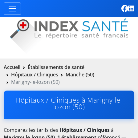
Accueil
Établissements de santé
Hôpitaux / Cliniques
Manche (50)
Marigny-le-lozon (50)
Hôpitaux / Cliniques à Marigny-le-
lozon (50)
Comparez les tarifs des
Hôpitaux / Cliniques
à
Marigny-le-lozon (50)
.
1 établissement
référencé —