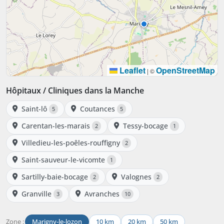
Leaflet
OpenStreetMap
|
©
Hôpitaux / Cliniques dans la Manche
Saint-lô
Coutances
5
5
Carentan-les-marais
Tessy-bocage
2
1
Villedieu-les-poêles-rouffigny
2
Saint-sauveur-le-vicomte
1
Sartilly-baie-bocage
Valognes
2
2
Granville
Avranches
3
10
Zone :
Marigny-le-lozon
10 km
20 km
50 km