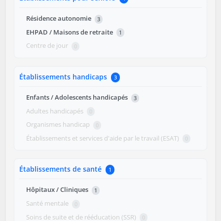
Résidence autonomie
3
EHPAD / Maisons de retraite
1
Centre de jour
0
Établissements handicaps
3
Enfants / Adolescents handicapés
3
Adultes handicapés
0
Organismes handicap
0
Établissements et services d'aide par le travail (ESAT)
0
Établissements de santé
1
Hôpitaux / Cliniques
1
Santé mentale
0
Soins de suite et de rééducation (SSR)
0