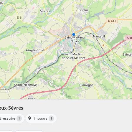
eux-Sèvres
Bressuire
Thouars
1
1