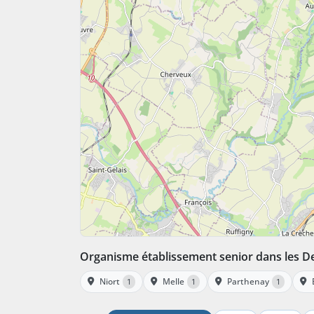
Organisme établissement senior dans les D
Niort
Melle
Parthenay
1
1
1