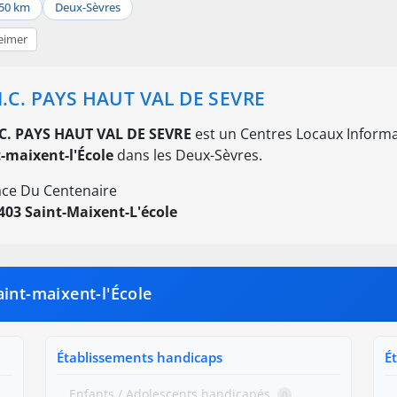
50 km
Deux-Sèvres
eimer
.I.C. PAYS HAUT VAL DE SEVRE
I.C. PAYS HAUT VAL DE SEVRE
est un Centres Locaux Informati
-maixent-l'École
dans les Deux-Sèvres.
ace Du Centenaire
403 Saint-Maixent-L'école
int-maixent-l'École
Établissements handicaps
É
Enfants / Adolescents handicapés
0