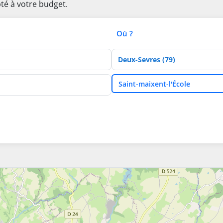
té à votre budget.
Où ?
Département
Ville
Saint-maixent-l'École