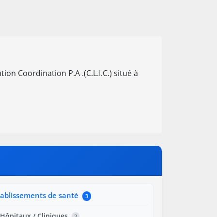
on Coordination P.A .(C.L.I.C.) situé à
tablissements de santé
3
Hôpitaux / Cliniques
2