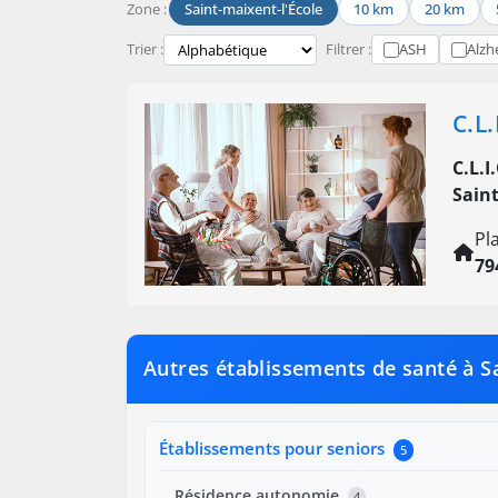
Zone :
Saint-maixent-l'École
10 km
20 km
Trier :
Filtrer :
ASH
Alzh
C.L
C.L.
Saint
Pl
79
Autres établissements de santé à Sa
Établissements pour seniors
5
Résidence autonomie
4