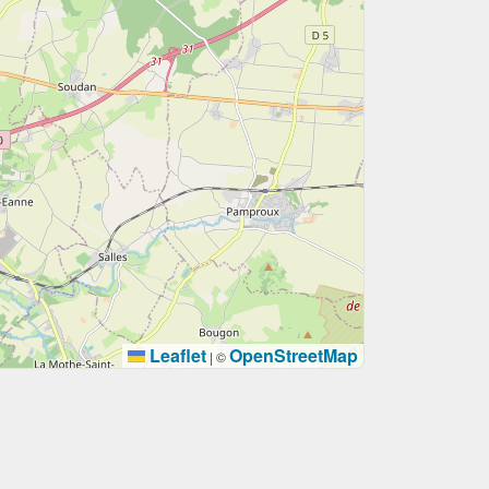
Leaflet
OpenStreetMap
|
©