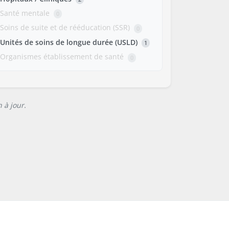
Santé mentale
0
Soins de suite et de rééducation (SSR)
0
Unités de soins de longue durée (USLD)
1
Organismes établissement de santé
0
 à jour.