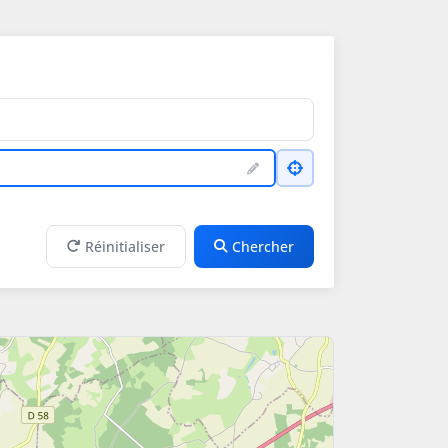
Réinitialiser
Chercher