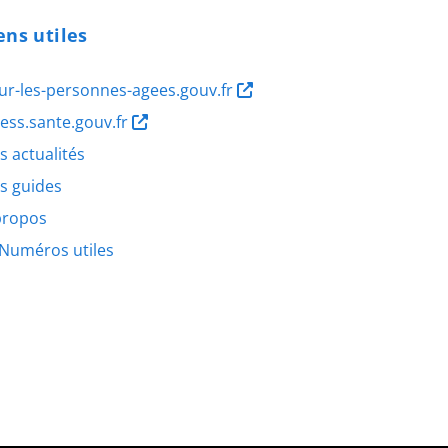
ens utiles
ur-les-personnes-agees.gouv.fr
ness.sante.gouv.fr
s actualités
s guides
propos
Numéros utiles