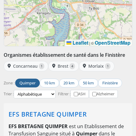
Leaflet
OpenStreetMap
|
©
Organismes établissement de santé dans le Finistère
Concarneau
Brest
Morlaix
1
4
1
Zone :
Quimper
10 km
20 km
50 km
Finistère
Trier :
Filtrer :
ASH
Alzheimer
EFS BRETAGNE QUIMPER
EFS BRETAGNE QUIMPER
est un Etablissement de
Transfusion Sanguine situé à
Quimper
dans le