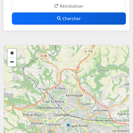
Réinitialiser
Chercher
+
−