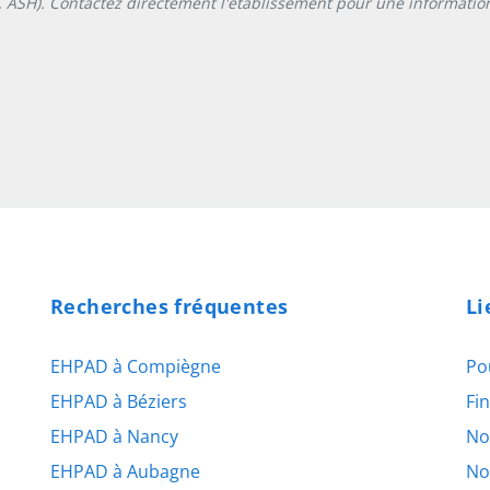
L, ASH). Contactez directement l'établissement pour une information
Recherches fréquentes
Li
EHPAD à Compiègne
Po
EHPAD à Béziers
Fi
EHPAD à Nancy
No
EHPAD à Aubagne
No