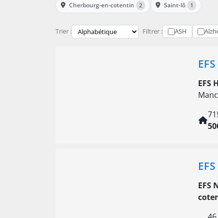
Cherbourg-en-cotentin
Saint-lô
2
1
Trier :
Filtrer :
ASH
Alzh
EFS
EFS 
Manc
71
50
EFS
EFS
cote
46