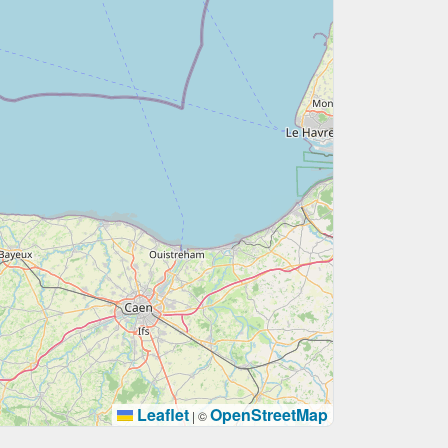
Leaflet
OpenStreetMap
|
©