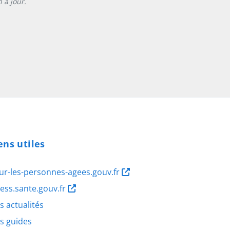
 à jour.
ens utiles
ur-les-personnes-agees.gouv.fr
ness.sante.gouv.fr
s actualités
s guides