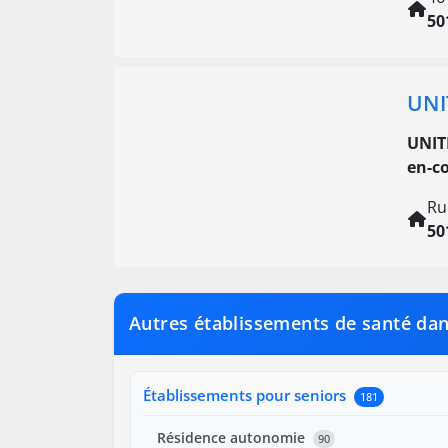
50
UNI
UNIT
en-c
Ru
50
Autres établissements de santé da
Établissements pour seniors
181
Résidence autonomie
90