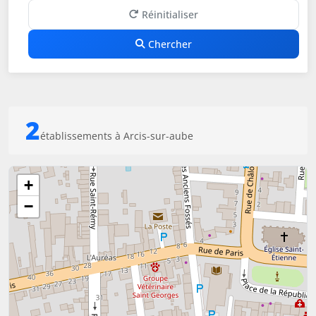
Réinitialiser
Chercher
2
établissements à Arcis-sur-aube
+
−