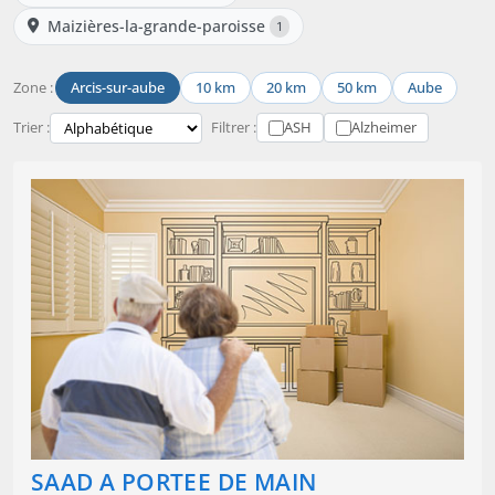
Maizières-la-grande-paroisse
1
Zone :
Arcis-sur-aube
10 km
20 km
50 km
Aube
Trier :
Filtrer :
ASH
Alzheimer
SAAD A PORTEE DE MAIN