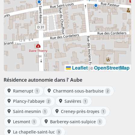
Leaflet
OpenStreetMap
|
©
Résidence autonomie dans l' Aube
Ramerupt
Charmont-sous-barbuise
1
2
Plancy-l'abbaye
Savières
2
1
Saint-mesmin
Creney-près-troyes
1
1
Lesmont
Barberey-saint-sulpice
1
1
La chapelle-saint-luc
3