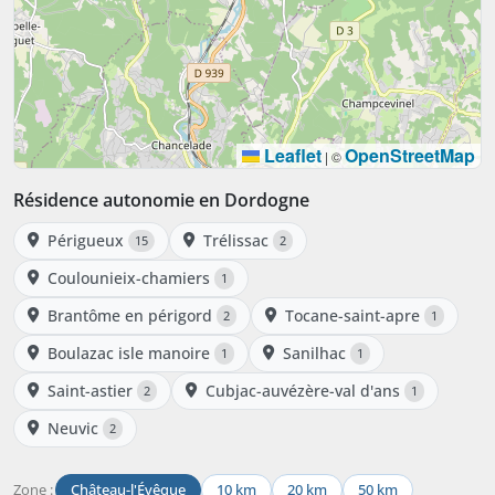
Leaflet
OpenStreetMap
|
©
Résidence autonomie en Dordogne
Périgueux
Trélissac
15
2
Coulounieix-chamiers
1
Brantôme en périgord
Tocane-saint-apre
2
1
Boulazac isle manoire
Sanilhac
1
1
Saint-astier
Cubjac-auvézère-val d'ans
2
1
Neuvic
2
Zone :
Château-l'Évêque
10 km
20 km
50 km