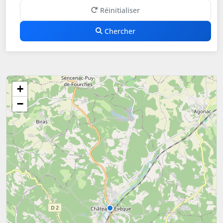
Réinitialiser
Chercher
+
−