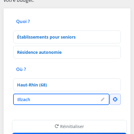
votre budget.
Quoi ?
Type d'établissement
Activités de soins
Où ?
Département
Ville
Illzach
Réinitialiser