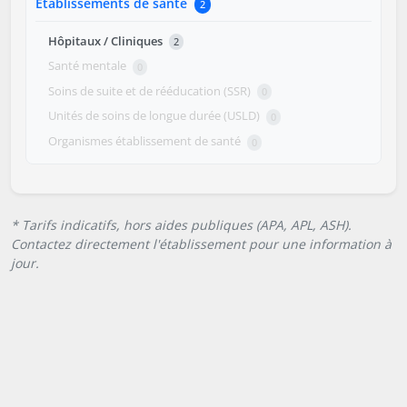
Établissements de santé
2
Hôpitaux / Cliniques
2
Santé mentale
0
Soins de suite et de rééducation (SSR)
0
Unités de soins de longue durée (USLD)
0
Organismes établissement de santé
0
* Tarifs indicatifs, hors aides publiques (APA, APL, ASH).
Contactez directement l'établissement pour une information à
jour.