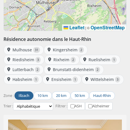
Leaflet
OpenStreetMap
|
©
Résidence autonomie dans le Haut-Rhin
Mulhouse
Kingersheim
31
2
Riedisheim
Rixheim
Ruelisheim
3
2
1
Lutterbach
Brunstatt-didenheim
2
2
Habsheim
Ensisheim
Wittelsheim
1
1
3
Zone :
Illzach
10 km
20 km
50 km
Haut-Rhin
Trier :
Filtrer :
ASH
Alzheimer