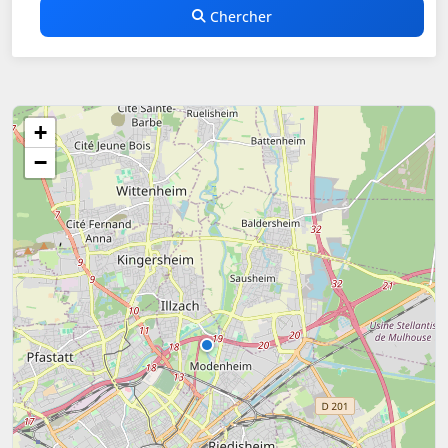
Chercher
+
−