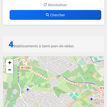
Réinitialiser
Chercher
4
établissements à Saint-jean-de-védas
+
−