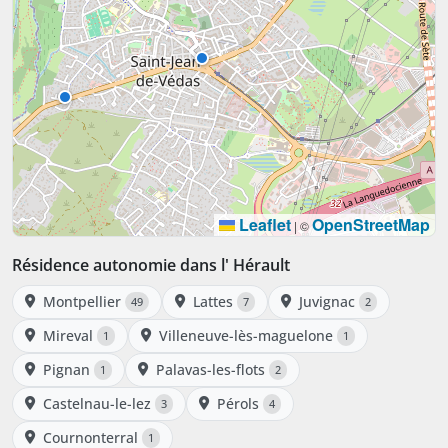
Leaflet
OpenStreetMap
|
©
Résidence autonomie dans l' Hérault
Montpellier
Lattes
Juvignac
49
7
2
Mireval
Villeneuve-lès-maguelone
1
1
Pignan
Palavas-les-flots
1
2
Castelnau-le-lez
Pérols
3
4
Cournonterral
1