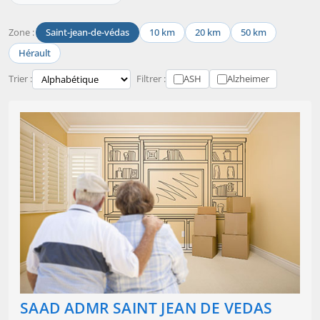
Zone :
Saint-jean-de-védas
10 km
20 km
50 km
Hérault
Trier :
Filtrer :
ASH
Alzheimer
SAAD ADMR SAINT JEAN DE VEDAS