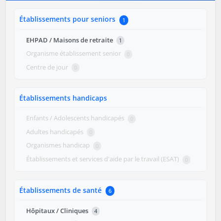
Établissements pour seniors
1
EHPAD / Maisons de retraite
1
Organisme établissement senior
0
Centre de jour
0
Établissements handicaps
Enfants / Adolescents handicapés
0
Adultes handicapés
0
Organismes handicap
0
Établissements et services d'aide par le travail (ESAT)
0
Établissements de santé
6
Hôpitaux / Cliniques
4