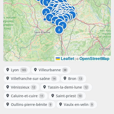
2
8
3
6
2
2
2
7
4
4
6
4
4
3
3
2
2
11
9
9
5
7
2
38
12
165
3
4
2
7
4
13
2
2
2
4
9
12
10
7
2
8
2
7
4
2
4
3
2
2
3
4
2
2
6
2
2
Leaflet
OpenStreetMap
|
©
Lyon
Villeurbanne
165
38
Villefranche-sur-saône
Bron
14
13
Vénissieux
Tassin-la-demi-lune
12
12
Caluire-et-cuire
Saint-priest
11
10
Oullins-pierre-bénite
Vaulx-en-velin
9
9