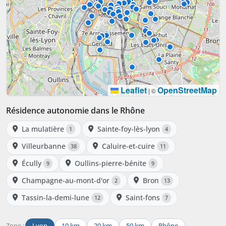
Leaflet
OpenStreetMap
|
©
Résidence autonomie dans le Rhône
La mulatière
Sainte-foy-lès-lyon
1
4
Villeurbanne
Caluire-et-cuire
38
11
Écully
Oullins-pierre-bénite
9
9
Champagne-au-mont-d'or
Bron
2
13
Tassin-la-demi-lune
Saint-fons
12
7
Zone :
Lyon
10 km
20 km
50 km
Rhône