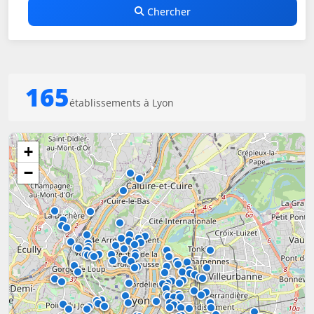
Chercher
165
établissements à Lyon
+
−