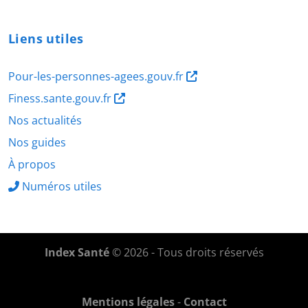
Liens utiles
Pour-les-personnes-agees.gouv.fr
Finess.sante.gouv.fr
Nos actualités
Nos guides
À propos
Numéros utiles
Index Santé
© 2026 - Tous droits réservés
Mentions légales
-
Contact