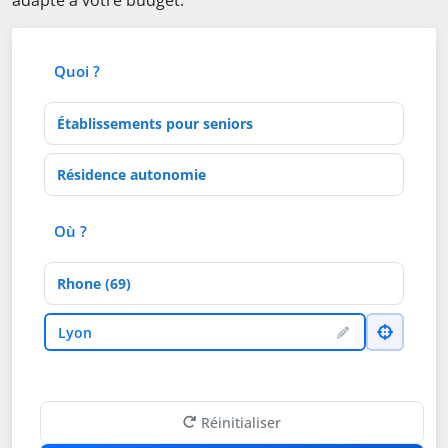
adapté à votre budget.
Quoi ?
Type d'établissement
Activités de soins
Où ?
Département
Ville
Lyon
Réinitialiser