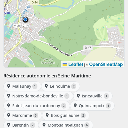
Leaflet
OpenStreetMap
|
©
Résidence autonomie en Seine-Maritime
Malaunay
Le houlme
1
2
Notre-dame-de-bondeville
Isneauville
1
1
Saint-jean-du-cardonnay
Quincampoix
2
1
Maromme
Bois-guillaume
3
2
Barentin
Mont-saint-aignan
2
6