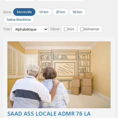
Zone :
Montville
10 km
20 km
50 km
Seine-Maritime
Trier :
Filtrer :
ASH
Alzheimer
SAAD ASS LOCALE ADMR 76 LA