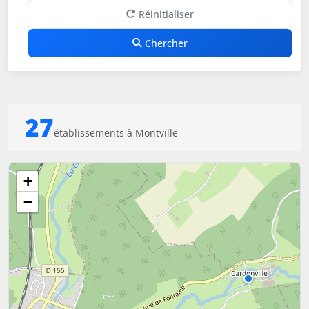
Réinitialiser
Chercher
27
établissements à Montville
+
−