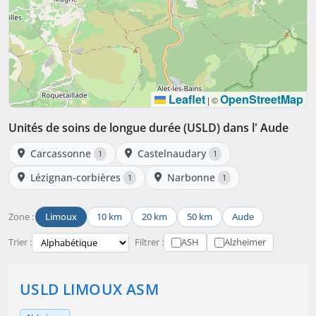
Leaflet
OpenStreetMap
|
©
Unités de soins de longue durée (USLD) dans l' Aude
Carcassonne
Castelnaudary
1
1
Lézignan-corbières
Narbonne
1
1
Zone :
Limoux
10 km
20 km
50 km
Aude
Trier :
Filtrer :
ASH
Alzheimer
USLD LIMOUX ASM