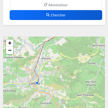
Réinitialiser
Chercher
+
−