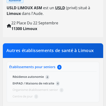
Alzheimer
USLD LIMOUX ASM
est un
USLD
(privé) situé à
Limoux
dans l'Aude.
22 Place Du 22 Septembre
11300 Limoux
Autres établissements de santé à Limoux
Établissements pour seniors
8
Résidence autonomie
4
EHPAD / Maisons de retraite
4
Organisme établissement senior
0
Centre de jour
0