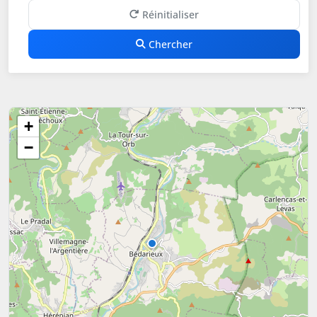
Réinitialiser
Chercher
+
−