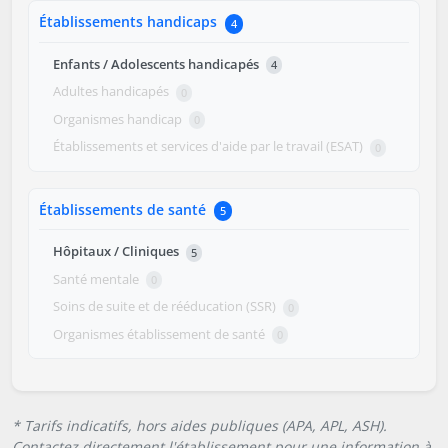
Établissements handicaps
4
Enfants / Adolescents handicapés
4
Adultes handicapés
0
Organismes handicap
0
Établissements et services d'aide par le travail (ESAT)
0
Établissements de santé
5
Hôpitaux / Cliniques
5
Santé mentale
0
Soins de suite et de rééducation (SSR)
0
Organismes établissement de santé
0
* Tarifs indicatifs, hors aides publiques (APA, APL, ASH).
Contactez directement l'établissement pour une information à