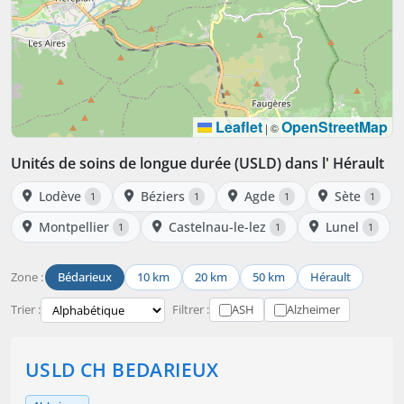
Leaflet
OpenStreetMap
|
©
Unités de soins de longue durée (USLD) dans l' Hérault
Lodève
Béziers
Agde
Sète
1
1
1
1
Montpellier
Castelnau-le-lez
Lunel
1
1
1
Zone :
Bédarieux
10 km
20 km
50 km
Hérault
Trier :
Filtrer :
ASH
Alzheimer
USLD CH BEDARIEUX