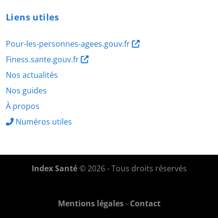
Liens utiles
Pour-les-personnes-agees.gouv.fr
Finess.sante.gouv.fr
Nos actualités
Nos guides
À propos
Numéros utiles
Index Santé
© 2026 - Tous droits réservés
Mentions légales
-
Contact