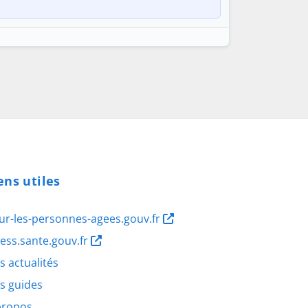
ens utiles
ur-les-personnes-agees.gouv.fr
ness.sante.gouv.fr
s actualités
s guides
propos