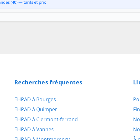
ndes (40) — tarifs et prix
Recherches fréquentes
Li
EHPAD à Bourges
Po
EHPAD à Quimper
Fi
EHPAD à Clermont-ferrand
No
EHPAD à Vannes
No
EHPAD à Montmorency
À 