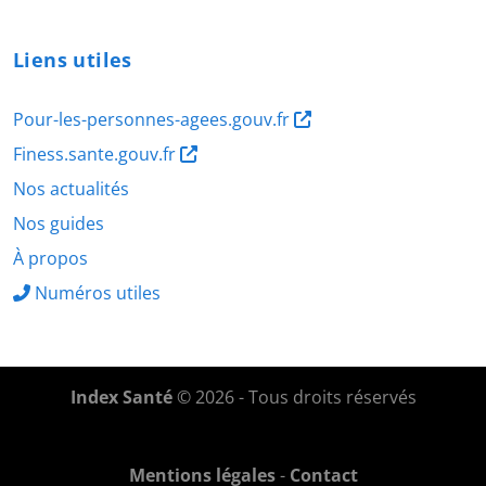
Liens utiles
Pour-les-personnes-agees.gouv.fr
Finess.sante.gouv.fr
Nos actualités
Nos guides
À propos
Numéros utiles
Index Santé
© 2026 - Tous droits réservés
Mentions légales
-
Contact