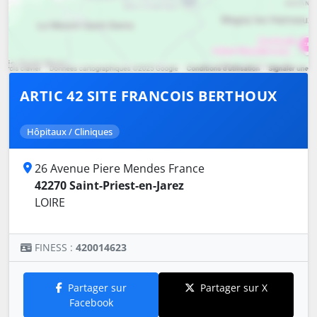
ARTIC 42 SITE FRANCOIS BERTHOUX
Hôpitaux / Cliniques
26 Avenue Piere Mendes France
42270 Saint-Priest-en-Jarez
LOIRE
FINESS :
420014623
Partager sur
Partager sur X
Facebook