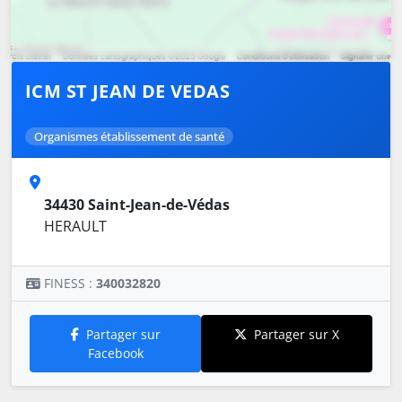
ICM ST JEAN DE VEDAS
Organismes établissement de santé
34430 Saint-Jean-de-Védas
HERAULT
FINESS :
340032820
Partager sur
Partager sur X
Facebook