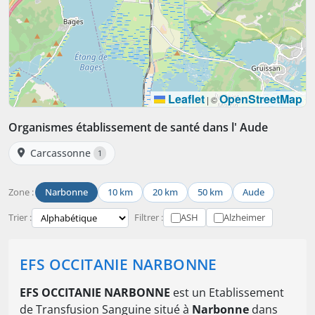
Leaflet
OpenStreetMap
|
©
Organismes établissement de santé dans l' Aude
Carcassonne
1
Zone :
Narbonne
10 km
20 km
50 km
Aude
Trier :
Filtrer :
ASH
Alzheimer
EFS OCCITANIE NARBONNE
EFS OCCITANIE NARBONNE
est un Etablissement
de Transfusion Sanguine situé à
Narbonne
dans