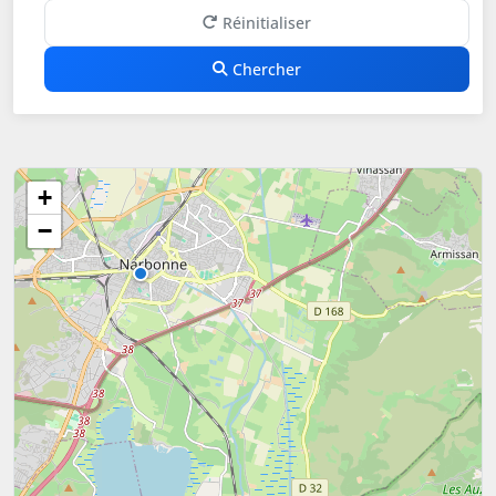
Réinitialiser
Chercher
+
−