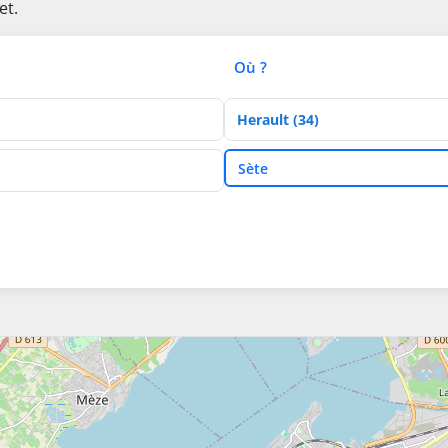
et.
Où ?
Département
Ville
Sète