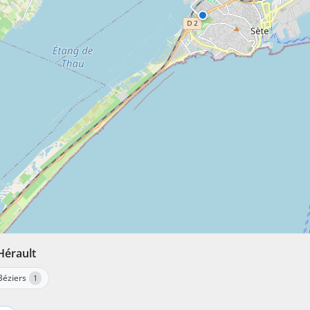
Hérault
Béziers
1