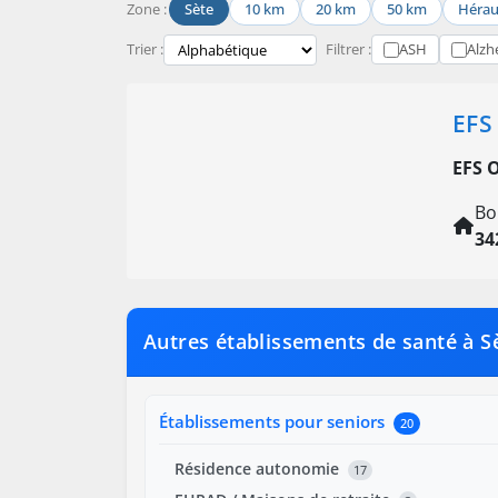
Zone :
Sète
10 km
20 km
50 km
Hérau
Trier :
Filtrer :
ASH
Alzh
EFS
EFS 
Bo
34
Autres établissements de santé à S
Établissements pour seniors
20
Résidence autonomie
17