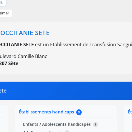
lt
eimer
 OCCITANIE SETE
OCCITANIE SETE
est un Etablissement de Transfusion Sangui
ulevard Camille Blanc
207 Sète
ète
Établissements handicaps
É
9
Enfants / Adolescents handicapés
8