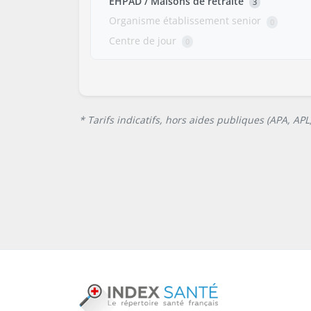
EHPAD / Maisons de retraite
3
Organisme établissement senior
0
Centre de jour
0
* Tarifs indicatifs, hors aides publiques (APA, AP