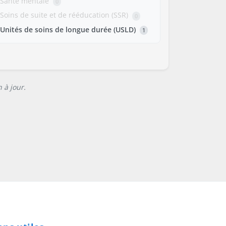
Santé mentale
0
Soins de suite et de rééducation (SSR)
0
Unités de soins de longue durée (USLD)
1
 à jour.