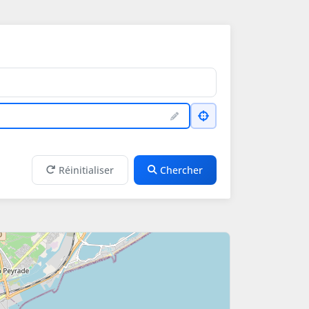
Réinitialiser
Chercher