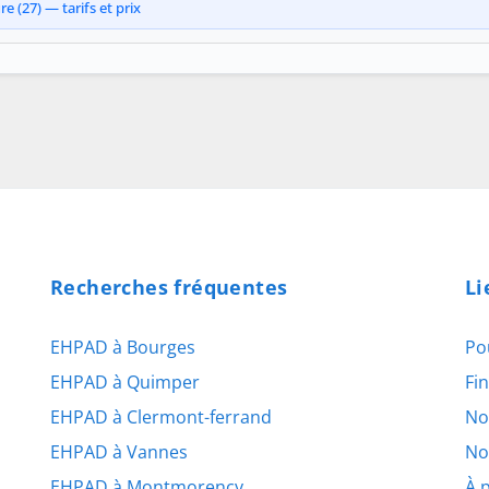
 (27) — tarifs et prix
Recherches fréquentes
Li
EHPAD à Bourges
Po
EHPAD à Quimper
Fi
EHPAD à Clermont-ferrand
No
EHPAD à Vannes
No
EHPAD à Montmorency
À 