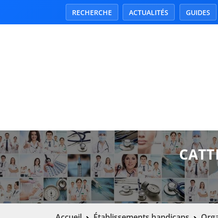
RECHERCHE
ACTUALITÉS
GUIDES
CATT
Accueil
Établissements handicaps
Orga