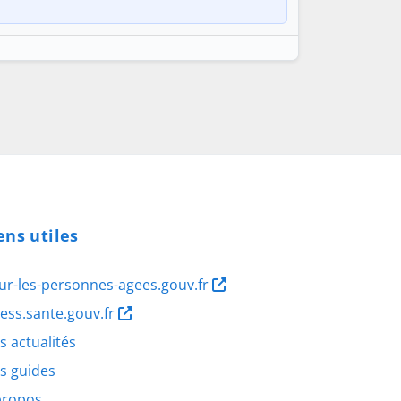
ens utiles
ur-les-personnes-agees.gouv.fr
ness.sante.gouv.fr
s actualités
s guides
propos