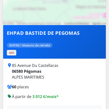
EHPAD BASTIDE DE PEGOMAS
EHPAD / Maisons de retraite
ASH
85 Avenue Du Castellaras
06580 Pégomas
ALPES MARITIMES
60
places
À partir de
3 012 €/mois*