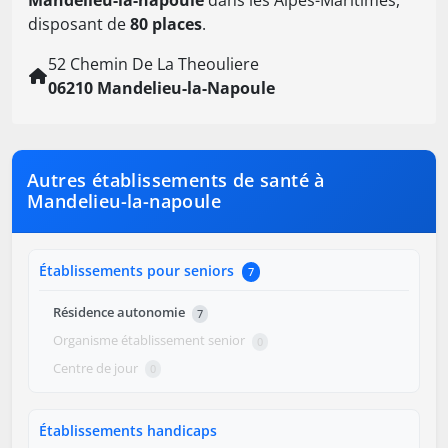
Mandelieu-la-napoule
dans les Alpes-Maritimes,
disposant de
80 places
.
52 Chemin De La Theouliere
06210 Mandelieu-la-Napoule
Autres établissements de santé à
Mandelieu-la-napoule
Établissements pour seniors
7
Résidence autonomie
7
Organisme établissement senior
0
Centre de jour
0
Établissements handicaps