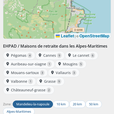
Leaflet
OpenStreetMap
|
©
EHPAD / Maisons de retraite dans les Alpes-Maritimes
Pégomas
Cannes
Le cannet
4
9
6
Auribeau-sur-siagne
Mougins
1
5
Mouans-sartoux
Vallauris
3
3
Valbonne
Grasse
1
9
Châteauneuf-grasse
2
Zone :
Mandelieu-la-napoule
10 km
20 km
50 km
Alpes-Maritimes