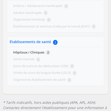
Enfants / Adolescents handicapés
0
Adultes handicapés
0
Organismes handicap
0
Établissements et services d'aide par le travail (ESAT)
0
Établissements de santé
2
Hôpitaux / Cliniques
2
Santé mentale
0
Soins de suite et de rééducation (SSR)
0
Unités de soins de longue durée (USLD)
0
Organismes établissement de santé
0
* Tarifs indicatifs, hors aides publiques (APA, APL, ASH).
Contactez directement l'établissement pour une information à