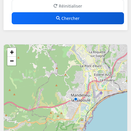
Réinitialiser
Chercher
+
−