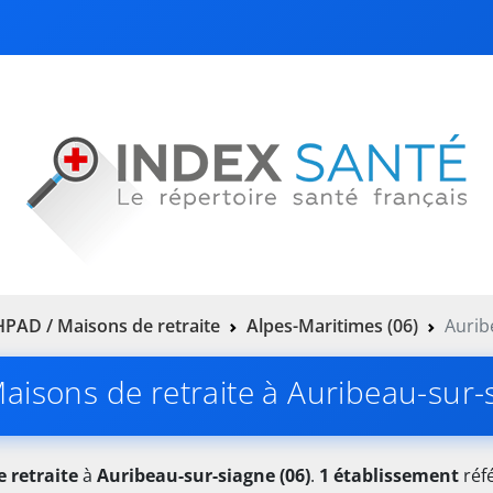
PAD / Maisons de retraite
Alpes-Maritimes (06)
Aurib
isons de retraite à Auribeau-sur-
 retraite
à
Auribeau-sur-siagne (06)
.
1 établissement
réfé