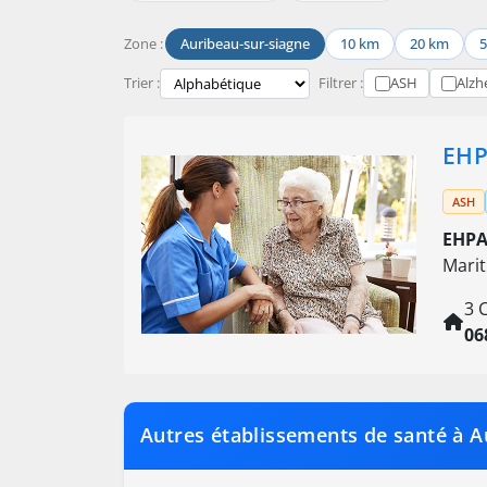
Zone :
Auribeau-sur-siagne
10 km
20 km
Trier :
Filtrer :
ASH
Alzh
EHP
ASH
EHPA
Marit
3 
06
Autres établissements de santé à A