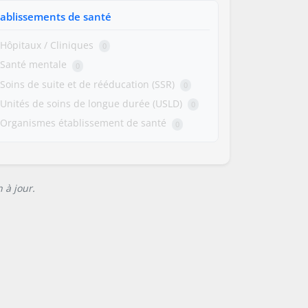
tablissements de santé
Hôpitaux / Cliniques
0
Santé mentale
0
Soins de suite et de rééducation (SSR)
0
Unités de soins de longue durée (USLD)
0
Organismes établissement de santé
0
 à jour.