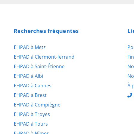
Recherches fréquentes
Li
EHPAD à Metz
Po
EHPAD à Clermont-ferrand
Fi
EHPAD à Saint-Étienne
No
EHPAD à Albi
No
EHPAD à Cannes
À 
EHPAD à Brest
EHPAD à Compiègne
EHPAD à Troyes
EHPAD à Tours
EHPAD à Nîmes