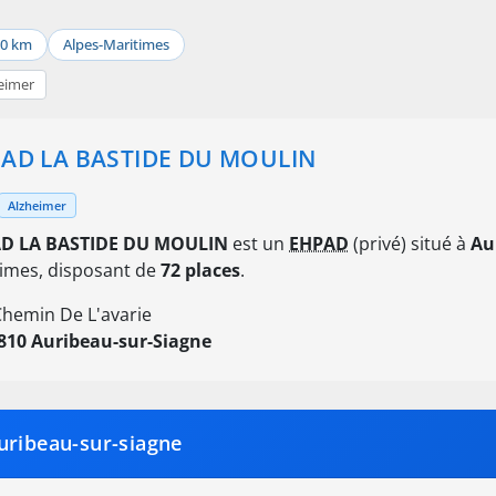
50 km
Alpes-Maritimes
eimer
AD LA BASTIDE DU MOULIN
Alzheimer
D LA BASTIDE DU MOULIN
est un
EHPAD
(privé) situé à
Au
imes, disposant de
72 places
.
Chemin De L'avarie
810 Auribeau-sur-Siagne
uribeau-sur-siagne