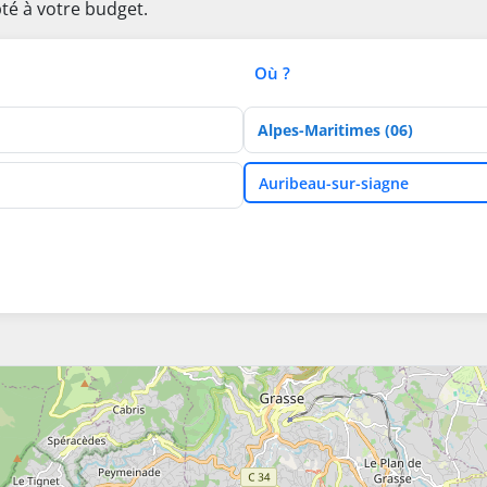
té à votre budget.
Où ?
Département
Ville
Auribeau-sur-siagne