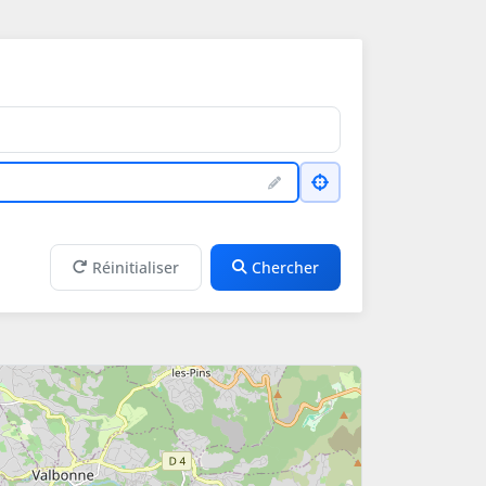
Réinitialiser
Chercher