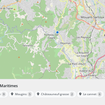
-Maritimes
e
Mougins
Châteauneuf-grasse
Le cannet
9
5
2
6