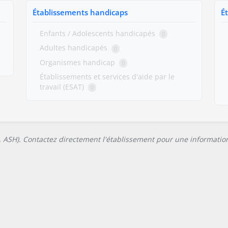
Établissements handicaps
É
Enfants / Adolescents handicapés
0
Adultes handicapés
0
Organismes handicap
0
Établissements et services d'aide par le
travail (ESAT)
0
L, ASH). Contactez directement l'établissement pour une information