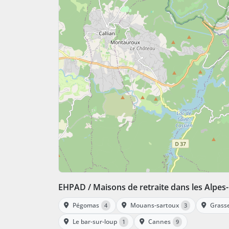
EHPAD / Maisons de retraite dans les Alpes
Pégomas
Mouans-sartoux
Grass
4
3
Le bar-sur-loup
Cannes
1
9