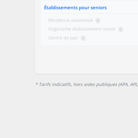
Établissements pour seniors
Résidence autonomie
0
Organisme établissement senior
0
Centre de jour
0
* Tarifs indicatifs, hors aides publiques (APA, AP