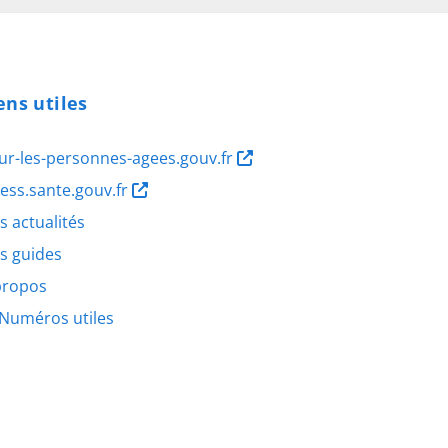
ens utiles
ur-les-personnes-agees.gouv.fr
ness.sante.gouv.fr
s actualités
s guides
propos
Numéros utiles