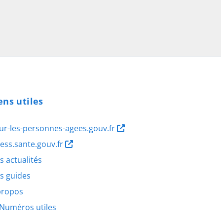
ens utiles
ur-les-personnes-agees.gouv.fr
ness.sante.gouv.fr
s actualités
s guides
propos
Numéros utiles