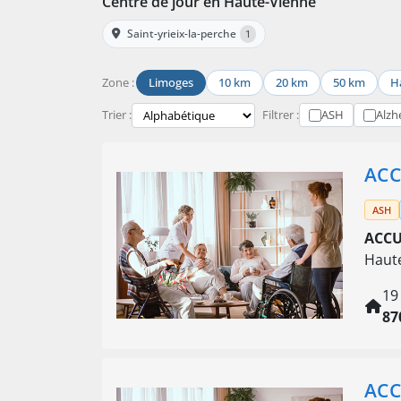
Centre de jour en Haute-Vienne
Saint-yrieix-la-perche
1
Zone :
Limoges
10 km
20 km
50 km
H
Trier :
Filtrer :
ASH
Alzh
ACC
ASH
ACCU
Haute
19
87
ACC