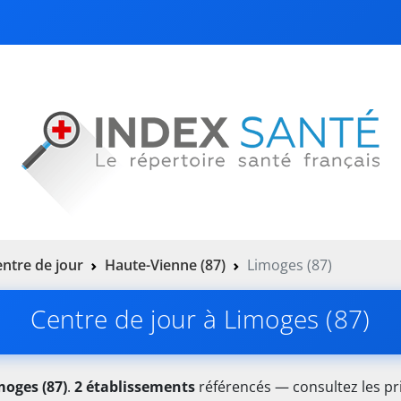
ntre de jour
Haute-Vienne (87)
Limoges (87)
Centre de jour à Limoges (87)
moges (87)
.
2 établissements
référencés — consultez les pri