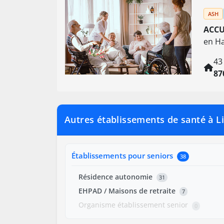
ASH
ACCU
en Ha
43
87
Autres établissements de santé à 
Établissements pour seniors
38
Résidence autonomie
31
EHPAD / Maisons de retraite
7
Organisme établissement senior
0