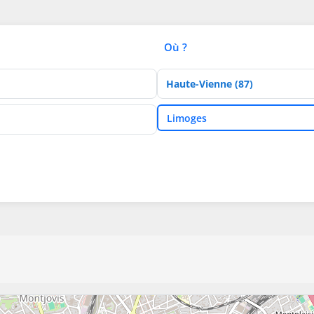
Où ?
Département
Ville
Limoges