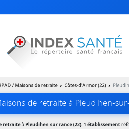
PAD / Maisons de retraite
Côtes-d'Armor (22)
Pleudih
isons de retraite à Pleudihen-sur
 retraite
à
Pleudihen-sur-rance (22)
.
1 établissement
réfé