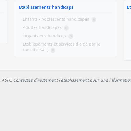
Établissements handicaps
É
Enfants / Adolescents handicapés
0
Adultes handicapés
0
Organismes handicap
0
Établissements et services d'aide par le
travail (ESAT)
0
L, ASH). Contactez directement l'établissement pour une information