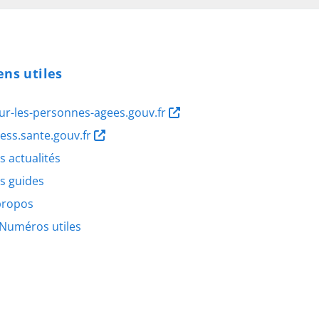
ens utiles
ur-les-personnes-agees.gouv.fr
ness.sante.gouv.fr
s actualités
s guides
propos
Numéros utiles