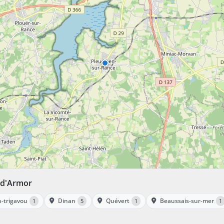
s-d'Armor
n-trigavou
Dinan
Quévert
Beaussais-sur-mer
1
5
1
1