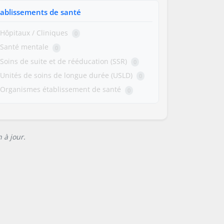
tablissements de santé
Hôpitaux / Cliniques
0
Santé mentale
0
Soins de suite et de rééducation (SSR)
0
Unités de soins de longue durée (USLD)
0
Organismes établissement de santé
0
 à jour.