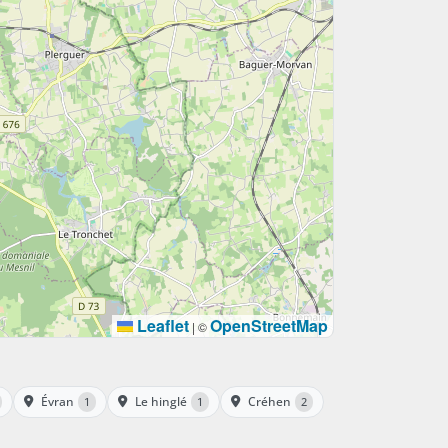
Leaflet
OpenStreetMap
|
©
Évran
Le hinglé
Créhen
1
1
2