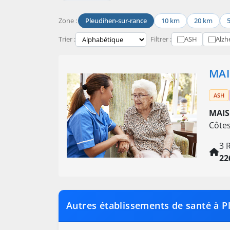
Zone :
Pleudihen-sur-rance
10 km
20 km
Trier :
Filtrer :
ASH
Alzh
MAI
ASH
MAIS
Côtes
3 
22
Autres établissements de santé à P