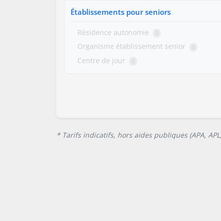
Établissements pour seniors
Résidence autonomie
0
Organisme établissement senior
0
Centre de jour
0
* Tarifs indicatifs, hors aides publiques (APA, AP