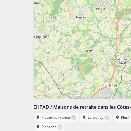
EHPAD / Maisons de retraite dans les Côte
Plouër-sur-rance
Lanvallay
Plesli
1
1
Plancoët
1