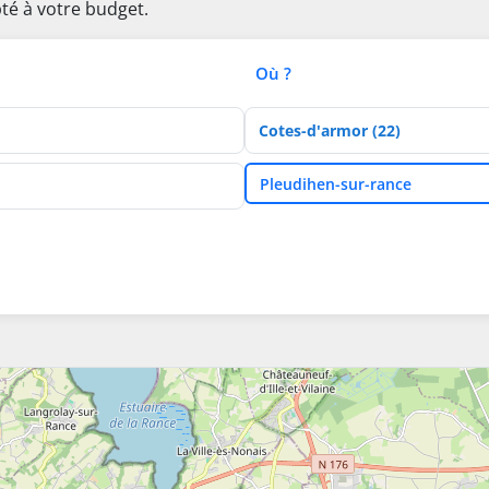
té à votre budget.
Où ?
Département
Ville
Pleudihen-sur-rance