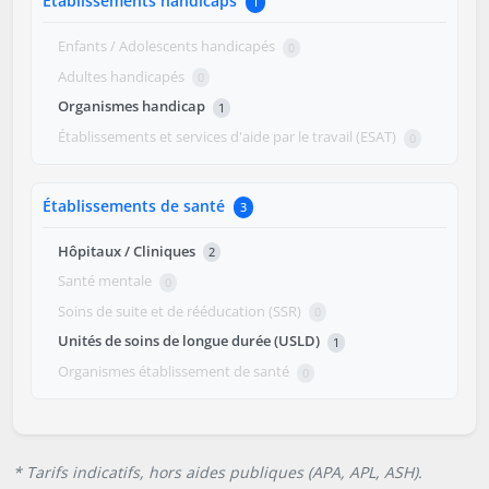
Établissements handicaps
1
Enfants / Adolescents handicapés
0
Adultes handicapés
0
Organismes handicap
1
Établissements et services d'aide par le travail (ESAT)
0
Établissements de santé
3
Hôpitaux / Cliniques
2
Santé mentale
0
Soins de suite et de rééducation (SSR)
0
Unités de soins de longue durée (USLD)
1
Organismes établissement de santé
0
* Tarifs indicatifs, hors aides publiques (APA, APL, ASH).