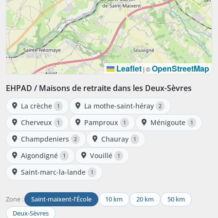
Leaflet
OpenStreetMap
|
©
EHPAD / Maisons de retraite dans les Deux-Sèvres
La crèche
La mothe-saint-héray
1
2
Cherveux
Pamproux
Ménigoute
1
1
1
Champdeniers
Chauray
2
1
Aigondigné
Vouillé
1
1
Saint-marc-la-lande
1
Zone :
Saint-maixent-l'École
10 km
20 km
50 km
Deux-Sèvres