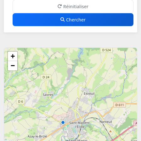
Réinitialiser
Chercher
+
−