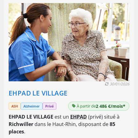
30/01/2026
EHPAD LE VILLAGE
À partir de
2 486 €/mois*
ASH
Alzheimer
Privé
EHPAD LE VILLAGE
est un
EHPAD
(privé) situé à
Richwiller
dans le Haut-Rhin, disposant de
85
places
.