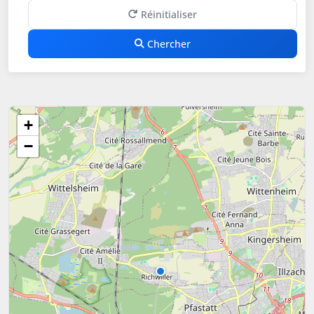
Réinitialiser
Chercher
+
−