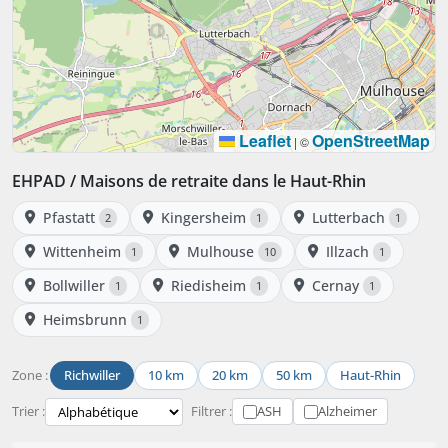
Leaflet
OpenStreetMap
|
©
EHPAD / Maisons de retraite dans le Haut-Rhin
Pfastatt
Kingersheim
Lutterbach
2
1
1
Wittenheim
Mulhouse
Illzach
1
10
1
Bollwiller
Riedisheim
Cernay
1
1
1
Heimsbrunn
1
Zone :
Richwiller
10 km
20 km
50 km
Haut-Rhin
Trier :
Filtrer :
ASH
Alzheimer