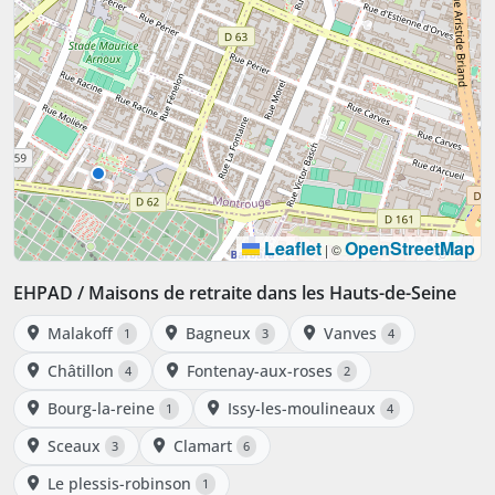
Leaflet
OpenStreetMap
|
©
EHPAD / Maisons de retraite dans les Hauts-de-Seine
Malakoff
Bagneux
Vanves
1
3
4
Châtillon
Fontenay-aux-roses
4
2
Bourg-la-reine
Issy-les-moulineaux
1
4
Sceaux
Clamart
3
6
Le plessis-robinson
1