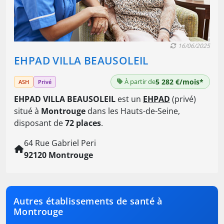
16/06/2025
EHPAD VILLA BEAUSOLEIL
À partir de
5 282 €/mois*
ASH
Privé
EHPAD VILLA BEAUSOLEIL
est un
EHPAD
(privé)
situé à
Montrouge
dans les Hauts-de-Seine,
disposant de
72 places
.
64 Rue Gabriel Peri
92120 Montrouge
Autres établissements de santé à
Montrouge