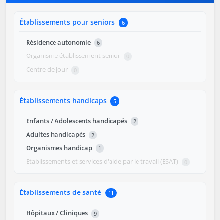
Établissements pour seniors
6
Résidence autonomie
6
Organisme établissement senior
0
Centre de jour
0
Établissements handicaps
5
Enfants / Adolescents handicapés
2
Adultes handicapés
2
Organismes handicap
1
Établissements et services d'aide par le travail (ESAT)
0
Établissements de santé
11
Hôpitaux / Cliniques
9