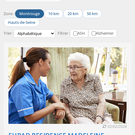
Zone :
Montrouge
10 km
20 km
50 km
Hauts-de-Seine
Trier :
Filtrer :
ASH
Alzheimer
02/02/2026