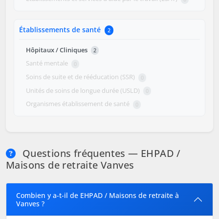
Établissements de santé
2
Hôpitaux / Cliniques
2
Santé mentale
0
Soins de suite et de rééducation (SSR)
0
Unités de soins de longue durée (USLD)
0
Organismes établissement de santé
0
Questions fréquentes — EHPAD /
Maisons de retraite Vanves
Combien y a-t-il de EHPAD / Maisons de retraite à
Vanves ?