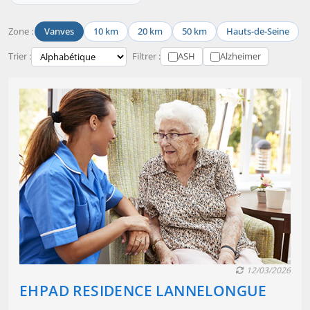
Zone :
Vanves
10 km
20 km
50 km
Hauts-de-Seine
Trier :
Filtrer :
ASH
Alzheimer
12/03/2026
EHPAD RESIDENCE LANNELONGUE