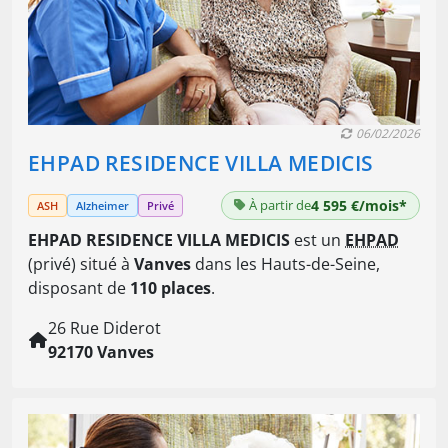
06/02/2026
EHPAD RESIDENCE VILLA MEDICIS
À partir de
4 595 €/mois*
ASH
Alzheimer
Privé
EHPAD RESIDENCE VILLA MEDICIS
est un
EHPAD
(privé) situé à
Vanves
dans les Hauts-de-Seine,
disposant de
110 places
.
26 Rue Diderot
92170 Vanves