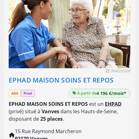
09/02/2026
EPHAD MAISON SOINS ET REPOS
À partir de
4 196 €/mois*
ASH
Privé
EPHAD MAISON SOINS ET REPOS
est un
EHPAD
(privé) situé à
Vanves
dans les Hauts-de-Seine,
disposant de
25 places
.
15 Rue Raymond Marcheron
92170 Vanves