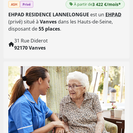
À partir de
3 422 €/mois*
ASH
Privé
EHPAD RESIDENCE LANNELONGUE
est un
EHPAD
(privé) situé à
Vanves
dans les Hauts-de-Seine,
disposant de
55 places
.
31 Rue Diderot
92170 Vanves