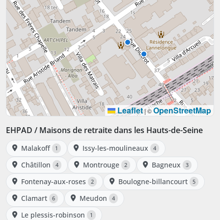
Leaflet
OpenStreetMap
|
©
EHPAD / Maisons de retraite dans les Hauts-de-Seine
Malakoff
Issy-les-moulineaux
1
4
Châtillon
Montrouge
Bagneux
4
2
3
Fontenay-aux-roses
Boulogne-billancourt
2
5
Clamart
Meudon
6
4
Le plessis-robinson
1