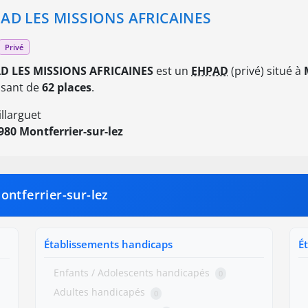
AD LES MISSIONS AFRICAINES
Privé
D LES MISSIONS AFRICAINES
est un
EHPAD
(privé) situé à
osant de
62 places
.
illarguet
980 Montferrier-sur-lez
ontferrier-sur-lez
Établissements handicaps
É
Enfants / Adolescents handicapés
0
Adultes handicapés
0