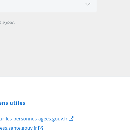
 à jour.
ens utiles
ur-les-personnes-agees.gouv.fr
ness.sante.gouv.fr