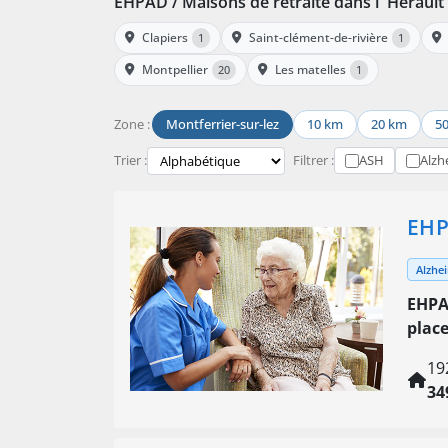
EHPAD / Maisons de retraite dans l' Hérault
Clapiers
Saint-clément-de-rivière
1
1
Montpellier
Les matelles
20
1
Zone :
Montferrier-sur-lez
10 km
20 km
5
Trier :
Filtrer :
ASH
Alzh
EHP
Alzhe
EHPA
plac
19
34