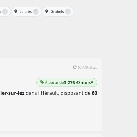
n
Le crès
Grabels
1
1
1
05/09/2025
À partir de
3 276 €/mois*
ier-sur-lez
dans l'Hérault, disposant de
60