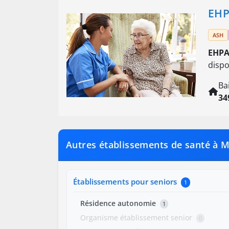
EHP
ASH
EHPA
disp
Ba
34
Autres établissements de santé à M
Établissements pour seniors
1
Résidence autonomie
1
Organisme établissement senior
0