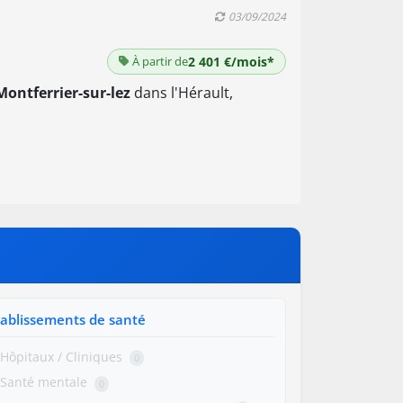
03/09/2024
À partir de
2 401 €/mois*
Montferrier-sur-lez
dans l'Hérault,
tablissements de santé
Hôpitaux / Cliniques
0
Santé mentale
0