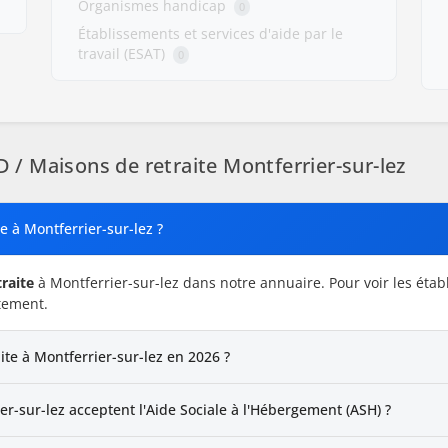
Organismes handicap
0
Établissements et services d'aide par le
travail (ESAT)
0
 Maisons de retraite Montferrier-sur-lez
e à Montferrier-sur-lez ?
raite
à Montferrier-sur-lez dans notre annuaire. Pour voir les éta
tement.
ite à Montferrier-sur-lez en 2026 ?
r-sur-lez acceptent l'Aide Sociale à l'Hébergement (ASH) ?