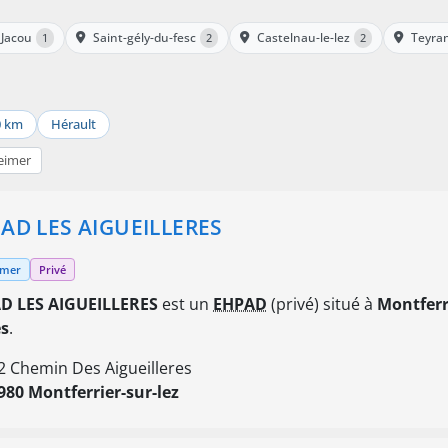
Jacou
Saint-gély-du-fesc
Castelnau-le-lez
Teyra
1
2
2
0 km
Hérault
eimer
AD LES AIGUEILLERES
imer
Privé
D LES AIGUEILLERES
est un
EHPAD
(privé) situé à
Montferr
es
.
2 Chemin Des Aigueilleres
980 Montferrier-sur-lez