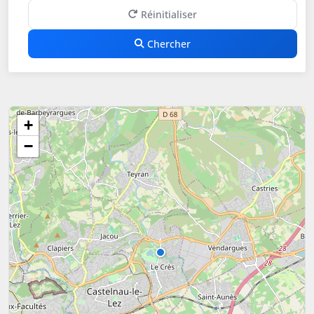
Réinitialiser
Chercher
+
−