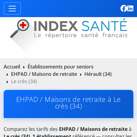
Accueil
Établissements pour seniors
EHPAD / Maisons de retraite
Hérault (34)
Le crès (34)
EHPAD / Maisons de retraite à Le
crès (34)
Comparez les tarifs des
EHPAD / Maisons de retraite
à
Le crès (34)
.
1 établissement
référencé — consultez les