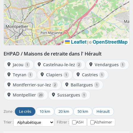
Leaflet
OpenStreetMap
|
©
EHPAD / Maisons de retraite dans l' Hérault
Jacou
Castelnau-le-lez
Vendargues
1
2
1
Teyran
Clapiers
Castries
1
1
1
Montferrier-sur-lez
Baillargues
2
1
Montpellier
Sussargues
20
1
Zone :
Le crès
10 km
20 km
50 km
Hérault
Trier :
Filtrer :
ASH
Alzheimer