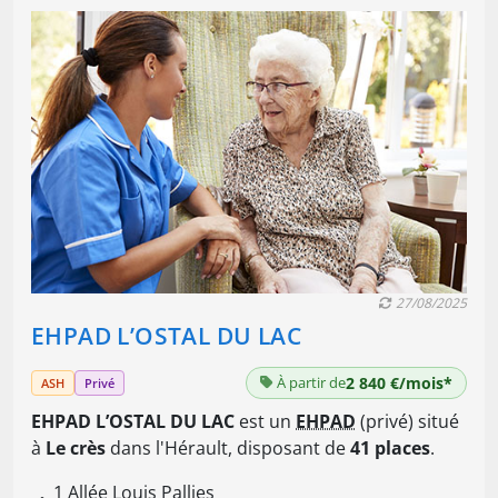
27/08/2025
EHPAD L’OSTAL DU LAC
À partir de
2 840 €/mois*
ASH
Privé
EHPAD L’OSTAL DU LAC
est un
EHPAD
(privé) situé
à
Le crès
dans l'Hérault, disposant de
41 places
.
1 Allée Louis Pallies