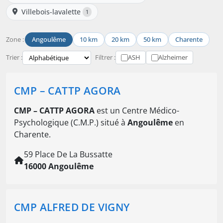
Villebois-lavalette
1
Zone :
Angoulême
10 km
20 km
50 km
Charente
Trier :
Filtrer :
ASH
Alzheimer
CMP – CATTP AGORA
CMP – CATTP AGORA
est un Centre Médico-
Psychologique (C.M.P.) situé à
Angoulême
en
Charente.
59 Place De La Bussatte
16000 Angoulême
CMP ALFRED DE VIGNY