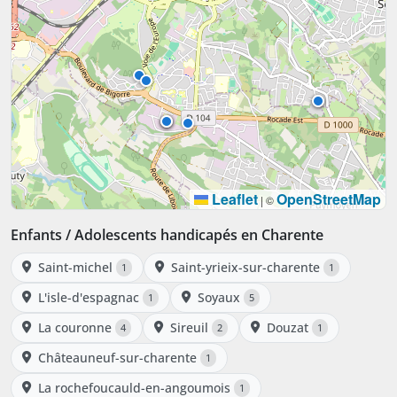
Leaflet
OpenStreetMap
|
©
Enfants / Adolescents handicapés en Charente
Saint-michel
Saint-yrieix-sur-charente
1
1
L'isle-d'espagnac
Soyaux
1
5
La couronne
Sireuil
Douzat
4
2
1
Châteauneuf-sur-charente
1
La rochefoucauld-en-angoumois
1