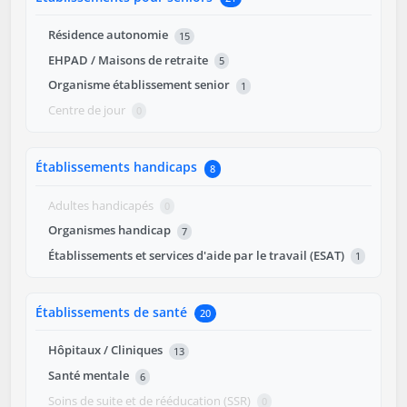
Résidence autonomie
15
EHPAD / Maisons de retraite
5
Organisme établissement senior
1
Centre de jour
0
Établissements handicaps
8
Adultes handicapés
0
Organismes handicap
7
Établissements et services d'aide par le travail (ESAT)
1
Établissements de santé
20
Hôpitaux / Cliniques
13
Santé mentale
6
Soins de suite et de rééducation (SSR)
0