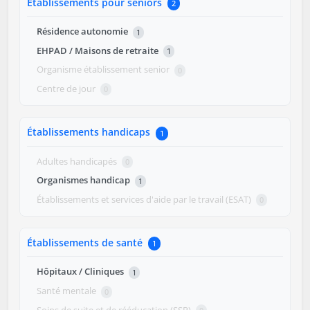
Établissements pour seniors
2
Résidence autonomie
1
EHPAD / Maisons de retraite
1
Organisme établissement senior
0
Centre de jour
0
Établissements handicaps
1
Adultes handicapés
0
Organismes handicap
1
Établissements et services d'aide par le travail (ESAT)
0
Établissements de santé
1
Hôpitaux / Cliniques
1
Santé mentale
0
Soins de suite et de rééducation (SSR)