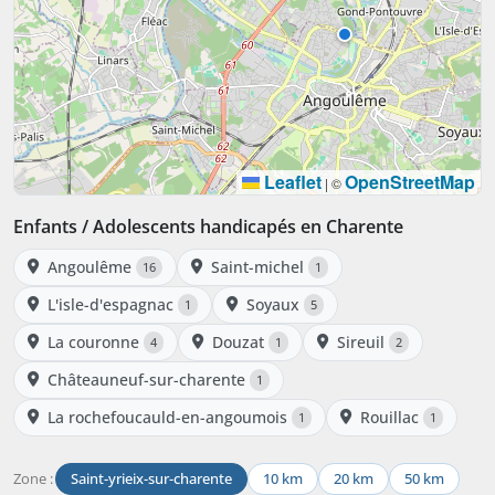
Leaflet
OpenStreetMap
|
©
Enfants / Adolescents handicapés en Charente
Angoulême
Saint-michel
16
1
L'isle-d'espagnac
Soyaux
1
5
La couronne
Douzat
Sireuil
4
1
2
Châteauneuf-sur-charente
1
La rochefoucauld-en-angoumois
Rouillac
1
1
Zone :
Saint-yrieix-sur-charente
10 km
20 km
50 km