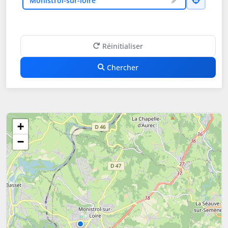
Monistrol-sur-loire
Réinitialiser
Chercher
+
−