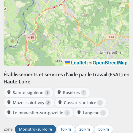
Leaflet
OpenStreetMap
|
©
Établissements et services d'aide par le travail (ESAT) en
Haute-Loire
Sainte-sigolène
Rosières
1
1
Mazet-saint-voy
Cussac-sur-loire
2
1
Le monastier-sur-gazeille
Langeac
1
1
Zone :
Monistrol-sur-loire
10 km
20 km
50 km