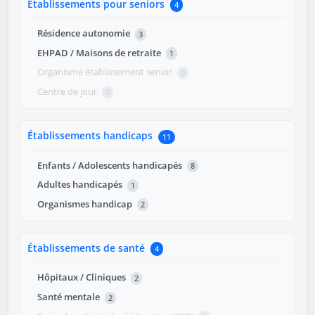
Établissements pour seniors
4
Résidence autonomie
3
EHPAD / Maisons de retraite
1
Organisme établissement senior
0
Centre de jour
0
Établissements handicaps
11
Enfants / Adolescents handicapés
8
Adultes handicapés
1
Organismes handicap
2
Établissements de santé
4
Hôpitaux / Cliniques
2
Santé mentale
2